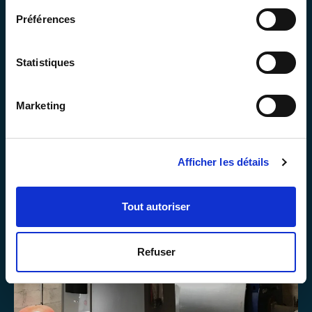
e
Préférences
c
t
i
Statistiques
o
n
Marketing
d
u
c
Afficher les détails
o
n
s
Tout autoriser
e
n
t
Refuser
e
m
e